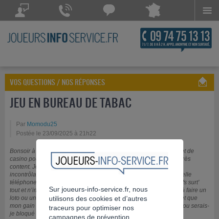
Menu
Joueurs Info Service répond à vos questions
Joueurs Info Service répond
Chattez avec
à vos appels 7 jours sur 7
Joueurs Info Service
POSEZ VOTRE QUESTION
CONTACTEZ-NOUS
Chat indisponible
VOS QUESTIONS / NOS RÉPONSES
JEU EN BUREAU DE TABAC
Par
Momodu25
Postée le 23/09/2025 à 21h22
Bonsoir à toute et tous , je me suis fait interdire de jouer en ligne et de
casino pour trois ans, il était temps de passer à l’acte et j’en suis très
content. Je jouais nécessairement en ligne et c’était ça qui était
incontrôlable, car forcément j’avais la carte bleue dans la poche, elle
téléphone dans l’autre main et je disais surtout sur du ParisSportifs surt’
Sur joueurs-info-service.fr, nous
tout et n’importe quoi J’ai une petite question si un jour je venais à faire un
loto ou un ticket de loto ou paris sportif dans un bureau de tabac et que
utilisons des cookies et d’autres
mon gain excède les 300€ Est-ce que je peux recevoir la somme ou serais-
traceurs pour optimiser nos
je bloqué ? Merci pour vos réponses.
campagnes de prévention.