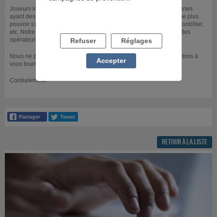
Joueurs info service est un service d'aide en ligne pour les personnes
ayant des difficultés avec le jeu. Par "difficultés" nous entendons ne plus
pouvoir s'arrêter, être dépendant, dépenser trop sans pouvoir se contrôler,
etc. Notre service est un service financé par l'Etat et indépendant des
opérateurs de jeu.
Refuser
Réglages
Nous ne pouvons pas répondre à votre question et nous vous invitons à
Accepter
vous tourner vers le service client de votre opérateur de jeu.
Cordialement.
RETOUR À LA LISTE