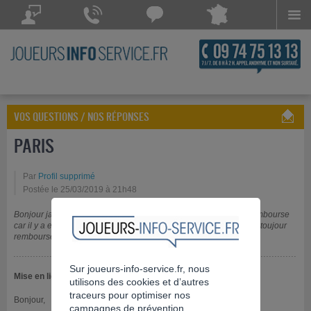
Menu
Joueurs Info Service répond à vos questions
Joueurs Info Service répond
Chattez avec
à vos appels 7 jours sur 7
Joueurs Info Service
POSEZ VOTRE QUESTION
CONTACTEZ-NOUS
Chat indisponible
VOS QUESTIONS / NOS RÉPONSES
PARIS
Par
Profil supprimé
Postée le 25/03/2019 à 21h48
Bonjour jai fait un tiket combine mais il y a un match ou je suis rembourse
car il y a eu un prblm et lautre matche je les perdu estcqe je serai toujour
rembourser merci
Sur joueurs-info-service.fr, nous
Mise en ligne le 27/03/2019
utilisons des cookies et d’autres
traceurs pour optimiser nos
Bonjour,
campagnes de prévention.