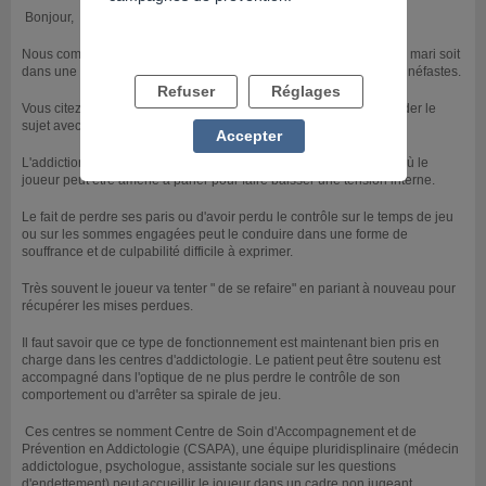
Bonjour,
Nous comprenons que votre situation soit difficile, le fait que votre mari soit
dans une addiction aux paris sportifs entraine des conséquences néfastes.
Refuser
Réglages
Vous citez les difficultés financières, les disputes et le fait qu'aborder le
sujet avec lui n'est pas simple.
Accepter
L'addiction comportementale au jeu est souvent un phénomène où le
joueur peut être amené à parier pour faire baisser une tension interne.
Le fait de perdre ses paris ou d'avoir perdu le contrôle sur le temps de jeu
ou sur les sommes engagées peut le conduire dans une forme de
souffrance et de culpabilité difficile à exprimer.
Très souvent le joueur va tenter " de se refaire" en pariant à nouveau pour
récupérer les mises perdues.
Il faut savoir que ce type de fonctionnement est maintenant bien pris en
charge dans les centres d'addictologie. Le patient peut être soutenu est
accompagné dans l'optique de ne plus perdre le contrôle de son
comportement ou d'arrêter sa spirale de jeu.
Ces centres se nomment Centre de Soin d'Accompagnement et de
Prévention en Addictologie (CSAPA), une équipe pluridisplinaire (médecin
addictologue, psychologue, assistante sociale sur les questions
d'endettement) peut accueillir le joueur dans un cadre non jugeant.