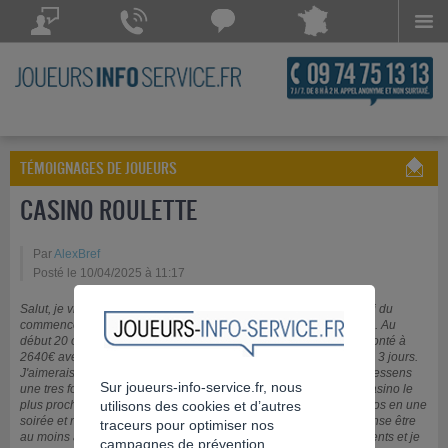
Menu
Joueurs Info Service répond à vos questions
Joueurs Info Service répond
Chattez avec
à vos appels 7 jours sur 7
Joueurs Info Service
POSEZ VOTRE QUESTION
CONTACTEZ-NOUS
Chat indisponible
TÉMOIGNAGES DE JOUEURS
CASINO ROULETTE
Par
AlexBref
Posté le 10/04/2025 à 11:17
Salut, je viens de lire ton témoignage. J'ai moi même 20 ans et j'ai du
commencer le casino dès mes 18 ans, surtout le jeu de la roulette. Au
début 20 ou 50€. Je perdais, je gagnais. Début d'année je suis monté à
2640€ avec juste 50 de mise de départ et j'ai tout reperdu en 2 ou 3 jours.
J'aimerais arrêter tout ca mais au bout de 5/6 jours sans jouer je ressens
Sur joueurs-info-service.fr, nous
une tres forte envie de miser avec sur les nombres et je finis au casino le
plus proche de chez moi pour perdre 300 / 400 ou même 500 euros en une
utilisons des cookies et d’autres
soirée et rebelote les jours et semaines suivantes. En 2 ans je pense être
traceurs pour optimiser nos
au moins à 4000€ de dettes casino. Je suis encore chez mes parents et je
campagnes de prévention.