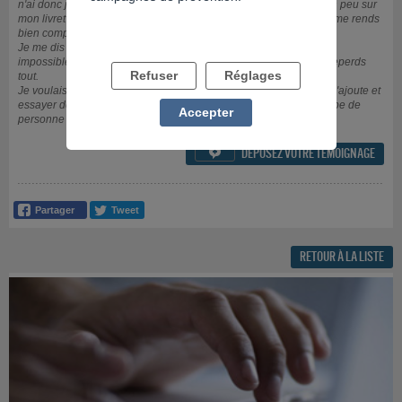
n'ai donc jamais été dans le rouge à la fin du mois car je prend un peu sur
mon livret A quand je n'ai plus rien sur le compte courant mais je me rends
bien compte que tout ca dois s'arreter.
Je me dis "essaye de prendre juste 150€ ce soir et de partir" mais
impossible, quand je monte je continue, et quand je continue je reperds
Refuser
Réglages
tout.
Je voulais savoir si tu avais des réseaux (insta/snap) pour qu'on s'ajoute et
essayer de combattre cette addiction et essayer de créer un groupe de
Accepter
personne ! Si tu le veux bien
DÉPOSEZ VOTRE TÉMOIGNAGE

RETOUR À LA LISTE