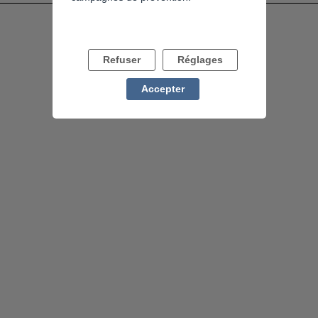
Refuser
Réglages
Accepter