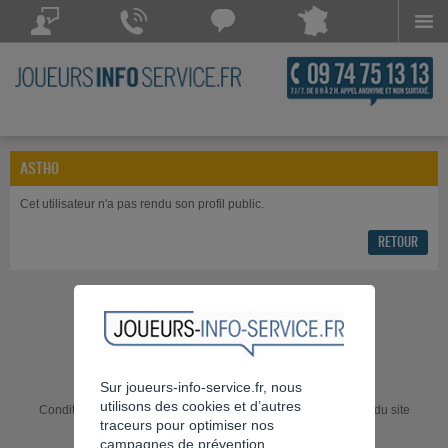
Menu
Joueurs Info Service répond à vos questions
Joueurs Info Service répond
Chattez avec
à vos appels 7 jours sur 7
Joueurs Info Service
POSEZ VOTRE QUESTION
CONTACTEZ-NOUS
Chat indisponible
ASTHO
Cet utilisateur n'a pas rendu son profil public.
RETOUR
Sur joueurs-info-service.fr, nous
utilisons des cookies et d’autres
Conditions générales
Accessibilité : non conforme
Charte du site
traceurs pour optimiser nos
Mentions légales
Flux RSS
campagnes de prévention.