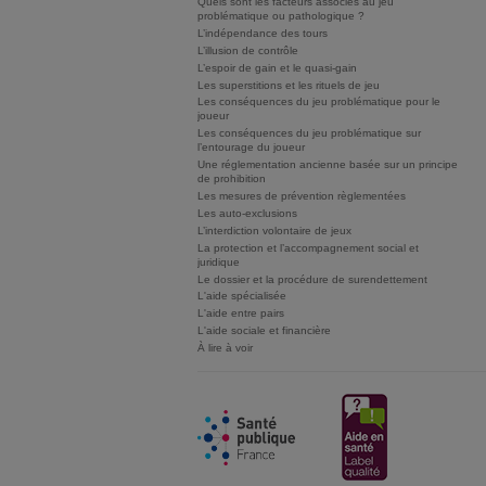
Quels sont les facteurs associés au jeu
problématique ou pathologique ?
L’indépendance des tours
L’illusion de contrôle
L’espoir de gain et le quasi-gain
Les superstitions et les rituels de jeu
Les conséquences du jeu problématique pour le
joueur
Les conséquences du jeu problématique sur
l’entourage du joueur
Une réglementation ancienne basée sur un principe
de prohibition
Les mesures de prévention règlementées
Les auto-exclusions
L’interdiction volontaire de jeux
La protection et l’accompagnement social et
juridique
Le dossier et la procédure de surendettement
L'aide spécialisée
L'aide entre pairs
L'aide sociale et financière
À lire à voir