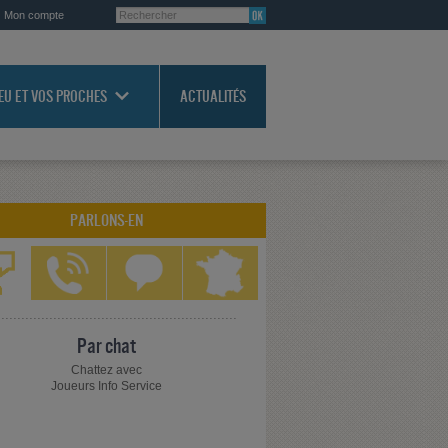
Mon compte
JEU ET VOS PROCHES
ACTUALITÉS
PARLONS-EN
Par chat
Chattez avec
Joueurs Info Service