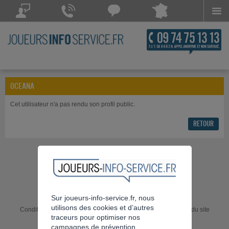
Menu
Joueurs Info Service répond à vos questions
Joueurs Info Service répond
Chattez avec
à vos appels 7 jours sur 7
Joueurs Info Service
POSEZ VOTRE QUESTION
CONTACTEZ-NOUS
Chat indisponible
OCEANA
Cet utilisateur n'a pas rendu son profil public.
RETOUR
Sur joueurs-info-service.fr, nous
utilisons des cookies et d’autres
Conditions générales
Accessibilité : non conforme
Charte du site
traceurs pour optimiser nos
Mentions légales
Flux RSS
campagnes de prévention.