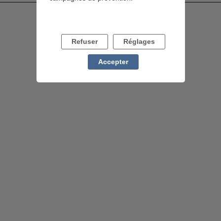
Refuser
Réglages
Accepter