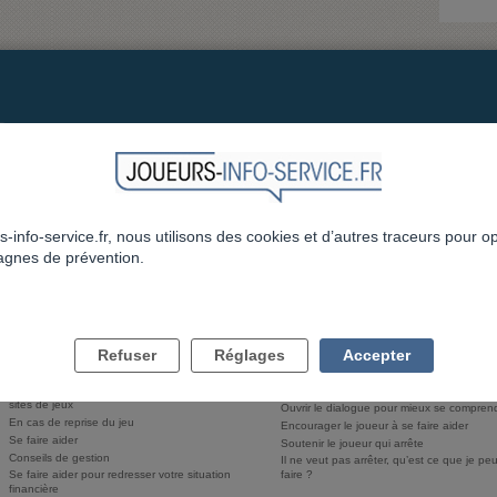
LE JEU ET VOUS
LE JEU ET VOS PROCHES
s-info-service.fr, nous utilisons des cookies et d’autres traceurs pour o
gnes de prévention.
Est-ce que j'ai un problème de jeu ?
Comment savoir si un proche a un problè
de jeu ?
Prendre conscience des mécanismes "en jeu"
Parler des jeux d'argent à son adolescent
Que faire ? Limiter ou arrêter ma pratique de
jeu ?
Prendre soin de soi
5 conseils pour garder le contrôle du jeu
Protéger ses finances
Je n’en peux plus, je ne sais vraiment plus
En parler en famille
Refuser
Réglages
Accepter
quoi faire
Je n’en peux plus, je ne sais vraiment plu
Quelques éléments clés pour arrêter
quoi faire
Se faire interdire ou exclure des casinos et
Se faire aider
sites de jeux
Ouvrir le dialogue pour mieux se compren
En cas de reprise du jeu
Encourager le joueur à se faire aider
Se faire aider
Soutenir le joueur qui arrête
Conseils de gestion
Il ne veut pas arrêter, qu’est ce que je pe
Se faire aider pour redresser votre situation
faire ?
financière