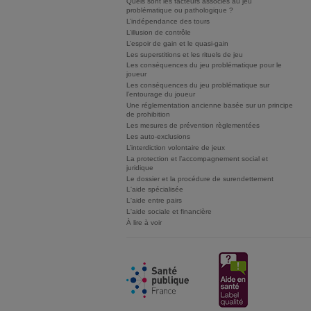
Quels sont les facteurs associés au jeu
problématique ou pathologique ?
L’indépendance des tours
L’illusion de contrôle
L’espoir de gain et le quasi-gain
Les superstitions et les rituels de jeu
Les conséquences du jeu problématique pour le
joueur
Les conséquences du jeu problématique sur
l’entourage du joueur
Une réglementation ancienne basée sur un principe
de prohibition
Les mesures de prévention règlementées
Les auto-exclusions
L’interdiction volontaire de jeux
La protection et l’accompagnement social et
juridique
Le dossier et la procédure de surendettement
L'aide spécialisée
L'aide entre pairs
L'aide sociale et financière
À lire à voir