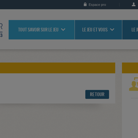
Espace pro
TOUT SAVOIR SUR LE JEU
LE JEU ET VOUS
LE 
RETOUR