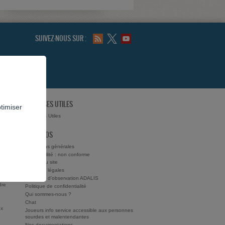
SUIVEZ-NOUS SUR :
ADRESSES UTILES
ptimiser
me
Adresses Utiles
À PROPOS
Conditions générales
Accessibilité : non conforme
s
Charte du site
Mentions légales
Rapports d'observation ADALIS
dre
Politique de confidentialité
Qui sommes-nous ?
Chat
ux
Joueurs info service accessible aux personnes
sourdes et malentendantes
Nos documentations