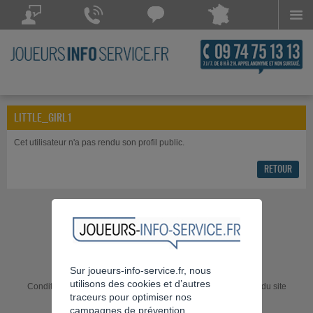
Menu
Joueurs Info Service répond à vos questions
Joueurs Info Service répond
Chattez avec
à vos appels 7 jours sur 7
Joueurs Info Service
POSEZ VOTRE QUESTION
CONTACTEZ-NOUS
Chat indisponible
LITTLE_GIRL1
Cet utilisateur n'a pas rendu son profil public.
RETOUR
Sur joueurs-info-service.fr, nous
utilisons des cookies et d’autres
Conditions générales
Accessibilité : non conforme
Charte du site
traceurs pour optimiser nos
Mentions légales
Flux RSS
campagnes de prévention.