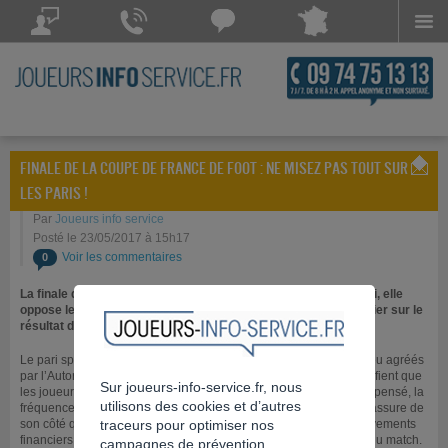
Menu
Joueurs Info Service répond à vos questions
Joueurs Info Service répond
Chattez avec
à vos appels 7 jours sur 7
Joueurs Info Service
POSEZ VOTRE QUESTION
CONTACTEZ-NOUS
Chat indisponible
FINALE DE LA COUPE DE FRANCE DE FOOT : NE MISEZ PAS TOUT SUR
LES PARIS !
Par
Joueurs info service
Posté le 23/05/2017 à 15h17
Voir les commentaires
0
La finale de la coupe de France de football a lieu samedi 27 mai, elle
oppose le PSG à Angers. C’est l’occasion pour certains de parier sur le
résultat de la rencontre. Encore faut-il connaître ses limites !
Le pari sportif est une activité légale notamment sur les sites de jeu agréés
par l’Autorité de régulation des jeux en ligne (Arjel). Ces sites vérifient que
Sur joueurs-info-service.fr, nous
les joueurs sont majeurs, aident à contrôler et limiter le budget dépensé, la
utilisons des cookies et d’autres
fréquence de jeu et garantissent le paiement des gains. L’Arjel s’assure de
son côté que les paris sur la rencontre ne font pas l’objet de mouvements
traceurs pour optimiser nos
financiers anormaux, révélateurs d’une possible tricherie autour du match.
campagnes de prévention.