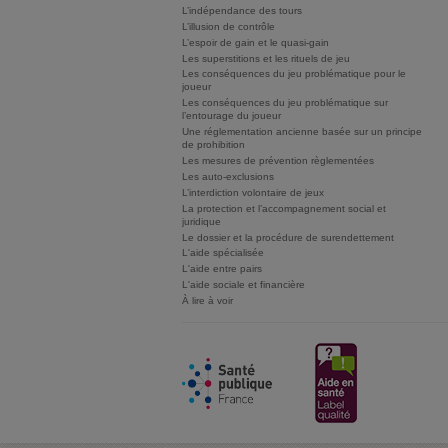
L’indépendance des tours
L’illusion de contrôle
L’espoir de gain et le quasi-gain
Les superstitions et les rituels de jeu
Les conséquences du jeu problématique pour le
joueur
Les conséquences du jeu problématique sur
l’entourage du joueur
Une réglementation ancienne basée sur un principe
de prohibition
Les mesures de prévention règlementées
Les auto-exclusions
L’interdiction volontaire de jeux
La protection et l’accompagnement social et
juridique
Le dossier et la procédure de surendettement
L'aide spécialisée
L'aide entre pairs
L'aide sociale et financière
À lire à voir