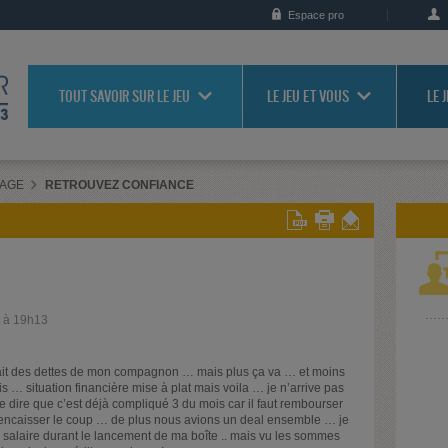
Espace pro
TOUT SAVOIR SUR LE JEU
LE JEU ET VOUS
LE 
RAGE
RETROUVEZ CONFIANCE
2 à 19h13
 fait des dettes de mon compagnon … mais plus ça va … et moins
s … situation financière mise à plat mais voila … je n’arrive pas
e dire que c’est déjà compliqué 3 du mois car il faut rembourser
à encaisser le coup … de plus nous avions un deal ensemble … je
n salaire durant le lancement de ma boîte .. mais vu les sommes