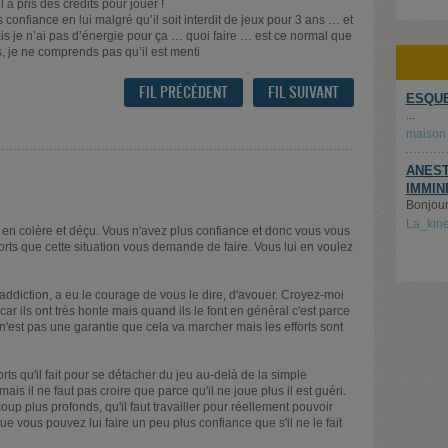
 a pris des crédits pour jouer !
 confiance en lui malgré qu’il soit interdit de jeux pour 3 ans … et
 je n’ai pas d’énergie pour ça … quoi faire … est ce normal que
, je ne comprends pas qu’il est menti
FIL PRÉCÉDENT
FIL SUIVANT
ESQUE
...
maison
ANEST
IMMIN
Bonjour,
La_kin
es en colère et déçu. Vous n'avez plus confiance et donc vous vous
forts que cette situation vous demande de faire. Vous lui en voulez
ddiction, a eu le courage de vous le dire, d'avouer. Croyez-moi
car ils ont très honte mais quand ils le font en général c'est parce
'est pas une garantie que cela va marcher mais les efforts sont
orts qu'il fait pour se détacher du jeu au-delà de la simple
mais il ne faut pas croire que parce qu'il ne joue plus il est guéri.
p plus profonds, qu'il faut travailler pour réellement pouvoir
s que vous pouvez lui faire un peu plus confiance que s'il ne le fait