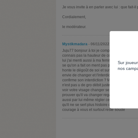
Je vous invite à en parler avec lui : que fait-il
Cordialement,
le modérateur.
Mystikmadara
- 06/11/2022 à 20h39
Juju77 bonjour à toi je comprends ta peine et j
connais pas la hauteur de ces dette mais le s
lui j'ai menti aussi à ma femme mais sache q
Sur joueur
se qu'on a fait on ment pas pour que vous ne 
nos campa
honte le dégoût de soi et surtout lego prend le
envie de changer et l'interdiction de jeux je l'
confirme son interdiction ? Mais si il l'a fait s
n'est pas u de gro débit juste un compte en n
voir votre visage changer se remplir de haine
prouver qu'il va changer regarde ces comptes f
aussi par lui même régler ces problèmes et de
qu'il ne se sert plus histoire de desendre la de
courage à vous et surtout resté soudé