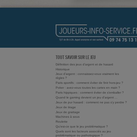
TOUT SAVOIR SUR LE JEU
Définition des jeux d’argent et de hasard
Historique
Jeux d'argent : connaissez-vous vraiment les
règles ?
Paris sportifs : comment éviter de finir hors-jeu ?
Poker : avez-vous toutes les cartes en main ?
Paris hippiques : comment éviter de s'emballer ?
Quand le gaming devient un jeu d'argent ...
Jeux de pur hasard : comment ne pas s'y perdre ?
Jeux de tirage
Jeux de grattage
Machines à sous
Roulette
Qu’est-ce que le jeu problématique ?
Quels sont les facteurs associés au jeu
problématique ou pathologique ?