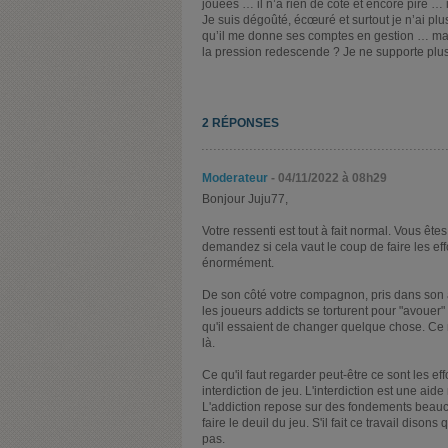
jouées … il n’a rien de côté et encore pire … il
Je suis dégoûté, écœuré et surtout je n’ai plus
qu’il me donne ses comptes en gestion … mais
la pression redescende ? Je ne supporte plus
2 RÉPONSES
Moderateur
- 04/11/2022 à 08h29
Bonjour Juju77,
Votre ressenti est tout à fait normal. Vous êt
demandez si cela vaut le coup de faire les ef
énormément.
De son côté votre compagnon, pris dans son a
les joueurs addicts se torturent pour "avouer" 
qu'il essaient de changer quelque chose. Ce n
là.
Ce qu'il faut regarder peut-être ce sont les eff
interdiction de jeu. L'interdiction est une aide 
L'addiction repose sur des fondements beaucou
faire le deuil du jeu. S'il fait ce travail dison
pas.