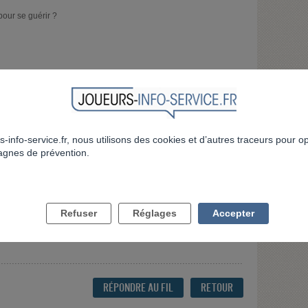
 pour se guérir ?
e tien tout d'abord à te dire bravo d'avoir écouté ton mari je ne
outien est très important pour lui. J'étais dans le même cas que
u'on ment parce que on a honte de nous et qu'on est pas fière de
s-info-service.fr, nous utilisons des cookies et d’autres traceurs pour o
soyez pas au courant ces pas du tout sa c juste que le remore la
gnes de prévention.
 dessu. Si il t'a donné l'accès à ses comptes c'est vraiment qu'il a
ai fait aussi au près de lanj à tu reçu une lettre à la maison qui
a prouve son honneter envers toi et qu'il tien vraiment à toi. Moi je
égatif mais sa va mais le dire a sa femme ces très dur parce que
 degou ou honte sa nous fait mal.. Laisse lui la chance de te
requament histoire de voir si rien ne bouge et surtout il doit
Refuser
Réglages
Accepter
tte donc l'aider c bien mais il doit bosser plu vendre des choses
tte voilà c'est tout pour moi j'espère que j'ai pu t'aider un peu
RÉPONDRE AU FIL
RETOUR