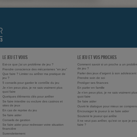
LE JEU ET VOUS
LE JEU ET VOS PROCHES
Est-ce que j'ai un problème de jeu ?
Comment savoir si un proche a un problè
de jeu ?
Prendre conscience des mécanismes "en jeu"
Parler des jeux d'argent à son adolescent
Que faire ? Limiter ou arrêter ma pratique de
jeu ?
Prendre soin de soi
5 conseils pour garder le contrôle du jeu
Protéger ses finances
Je n’en peux plus, je ne sais vraiment plus
En parler en famille
quoi faire
Je n’en peux plus, je ne sais vraiment plu
Quelques éléments clés pour arrêter
quoi faire
Se faire interdire ou exclure des casinos et
Se faire aider
sites de jeux
Ouvrir le dialogue pour mieux se compren
En cas de reprise du jeu
Encourager le joueur à se faire aider
Se faire aider
Soutenir le joueur qui arrête
Conseils de gestion
Il ne veut pas arrêter, qu’est ce que je pe
Se faire aider pour redresser votre situation
faire ?
financière
Surendettement