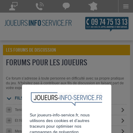
Menu
Joueurs Info Service répond à vos questions
Joueurs Info Service répond
Chattez avec
à vos appels 7 jours sur 7
Joueurs Info Service
POSEZ VOTRE QUESTION
CONTACTEZ-NOUS
Chat indisponible
LES FORUMS DE DISCUSSION
FORUMS POUR LES JOUEURS
Ce forum s’adresse à toute personne en difficulté avec sa propre pratique
du jeu. N'hésitez pas à contribuer aux fils de discussion en faisant part de
votre expérience.
FILS DE DISCUSSION
Tenir bon
Sur joueurs-info-service.fr, nous
utilisons des cookies et d’autres
Et l'état
traceurs pour optimiser nos
Message pour Gab
campagnes de prévention.