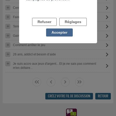
Centre addiction
Faire attention à la rechute
Refuser
Réglages
Tenir la route
Accepter
Gain ticket à gratter mais interdiction ANJ
Comment arrêter le jeu
26 ans, addict et besoin d’aide
Je suis accro aux jeux d'argent... Et je.ne sais pas comment
m'en défaire...
<<
<
>
>>
CRÉEZ VOTRE FIL DE DISCUSSION
RETOUR