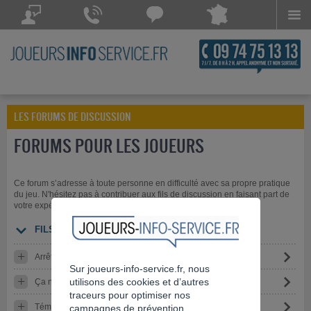
Menu
Joueurs Info Service répond à vos questions
Joueurs Info Service répond
Chattez avec
à vos appels 7 jours sur 7
Joueurs Info Service
POSEZ VOTRE QUESTION
CONTACTEZ-NOUS
Chat indisponible
LES FORUMS DE DISCUSSION
FORUMS POUR LES JOUEURS
Ce forum s’adresse à toute personne en difficulté avec sa propre pratique
du jeu. N'hésitez pas à contribuer aux fils de discussion en faisant part de
votre expérience.
FILS DE DISCUSSION
Arrêt total
Sur joueurs-info-service.fr, nous
utilisons des cookies et d’autres
Ça ne s'arrête jamais
traceurs pour optimiser nos
Témoignage
campagnes de prévention.