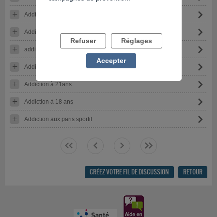
Addiction au jeu d'argent
Addiction au casino
Refuser
Réglages
addiction à un jeu en ligne
Accepter
Addiction à casino en ligne depuis des années
Addiction à 21ans
Addiction à 18 ans
Addiction aux paris sportif
<<
<
>
>>
CRÉEZ VOTRE FIL DE DISCUSSION
RETOUR