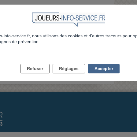
bien d'en faire part à Camille.
fois qui ma réussit puisque cela fais quelques années déjà que je
iste, une toute petite journée. Puis fais le même choix demain. Un
s-info-service.fr, nous utilisons des cookies et d’autres traceurs pour o
gnes de prévention.
Refuser
Réglages
Accepter
RÉPONDRE AU FIL
RETOUR