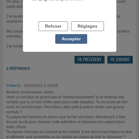
De plus, j’ai contracté deux crédits pour éponger mes dettes et qui sont
partis dans les jeux d’argents ... (8K et 5K).
J’ai rendez vous en juillet avec un médecin d’addictologie. J’espère
vraiment m’en sortir
Refuser
Réglages
Ma conjointe n’est pas au courant dès crédit. Je crains le pire si je la tiens
informée.
Accepter
J’ai honte
FIL PRÉCÉDENT
FIL SUIVANT
2 RÉPONSES
Chloe12
- 10/06/2021 à 15h38
Bonjour et bienvenue Julien,
Venir ici est déjà un grand pas et "malheureusement" tu te rendras vite
compte que tu es loin d'être seul dans cette situation. Tu as envie de t'en
sortir et c'est très bien. Peut être y aller petit à petit pr éviter une grosse
rechute ?
Tu payes tes factures dc disons que tu t'en sors bien. Maintenant, il faut
trouver la clé pour chasser cette addiction et dépenser ton argent dans
autre chose.
Ta copine n'est pas au courant pr tes crédits, à ton avis il vaut mieux lui dire
et affronter cela ensemble ou lui cacher au risque qu'elle le découvre ?