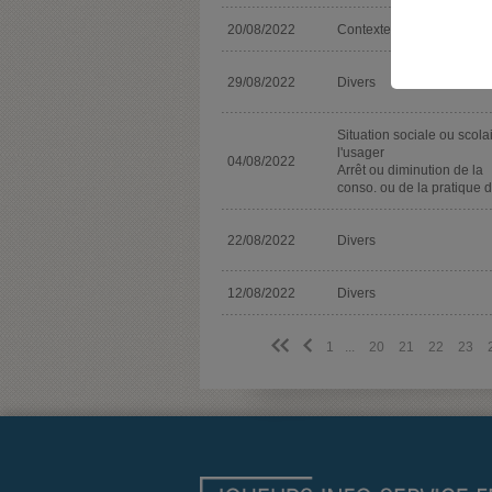
20/08/2022
Contexte spécifique
29/08/2022
Divers
Situation sociale ou scola
l'usager
04/08/2022
Arrêt ou diminution de la
conso. ou de la pratique d
22/08/2022
Divers
12/08/2022
Divers
<<
<
1
...
20
21
22
23