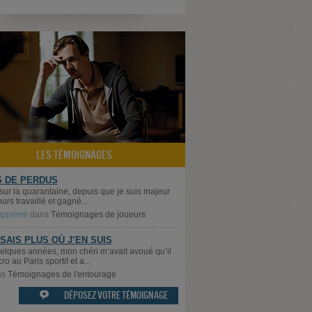
LES TÉMOIGNAGES
S DE PERDUS
 sur la quarantaine, depuis que je suis majeur
jours travaillé et gagné...
supprimé
dans
Témoignages de joueurs
 SAIS PLUS OÙ J’EN SUIS
quelques années, mon chéri m’avait avoué qu’il
cro au Paris sportif et a...
ns
Témoignages de l'entourage
DÉPOSEZ VOTRE TÉMOIGNAGE
