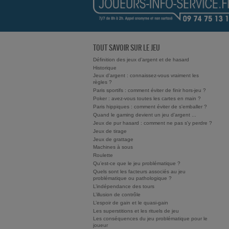
TOUT SAVOIR SUR LE JEU
Définition des jeux d’argent et de hasard
Historique
Jeux d'argent : connaissez-vous vraiment les
règles ?
Paris sportifs : comment éviter de finir hors-jeu ?
Poker : avez-vous toutes les cartes en main ?
Paris hippiques : comment éviter de s'emballer ?
Quand le gaming devient un jeu d'argent ...
Jeux de pur hasard : comment ne pas s'y perdre ?
Jeux de tirage
Jeux de grattage
Machines à sous
Roulette
Qu’est-ce que le jeu problématique ?
Quels sont les facteurs associés au jeu
problématique ou pathologique ?
L’indépendance des tours
L’illusion de contrôle
L’espoir de gain et le quasi-gain
Les superstitions et les rituels de jeu
Les conséquences du jeu problématique pour le
joueur