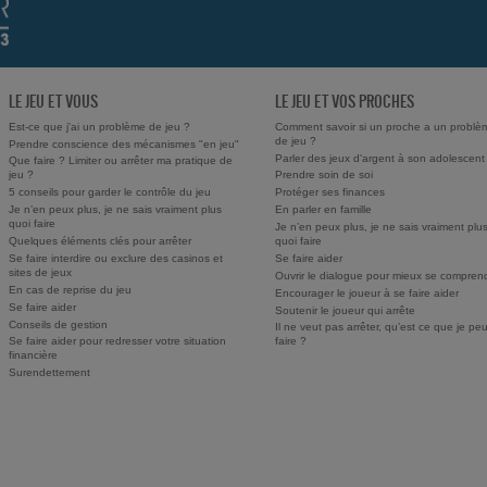
LE JEU ET VOUS
LE JEU ET VOS PROCHES
Est-ce que j'ai un problème de jeu ?
Comment savoir si un proche a un problè
de jeu ?
Prendre conscience des mécanismes "en jeu"
Parler des jeux d'argent à son adolescent
Que faire ? Limiter ou arrêter ma pratique de
jeu ?
Prendre soin de soi
5 conseils pour garder le contrôle du jeu
Protéger ses finances
Je n’en peux plus, je ne sais vraiment plus
En parler en famille
quoi faire
Je n’en peux plus, je ne sais vraiment plu
Quelques éléments clés pour arrêter
quoi faire
Se faire interdire ou exclure des casinos et
Se faire aider
sites de jeux
Ouvrir le dialogue pour mieux se compren
En cas de reprise du jeu
Encourager le joueur à se faire aider
Se faire aider
Soutenir le joueur qui arrête
Conseils de gestion
Il ne veut pas arrêter, qu’est ce que je pe
Se faire aider pour redresser votre situation
faire ?
financière
Surendettement