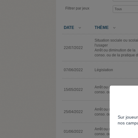
Filtrer par jeux
DATE
THÈME
Situation sociale ou scola
l'usager
22/07/2022
Arrêt ou diminution de la
conso. ou de la pratique d
07/06/2022
Législation
Arrêt ou diminution de la
15/05/2022
conso. ou de la pratique d
Arrêt ou diminution de la
25/04/2022
conso. ou de la pratique d
Sur joueur
nos campa
Arrêt ou diminution de la
01/06/2022
conso. ou de la pratique d