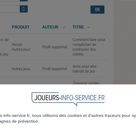
PRODUIT
AUTEUR
TITRE
ire de
Comment faire pour
Alcool
l’empêcher de
Profil supprimé
Autres jeux
contracter des
e jeu
crédits
delai pour etre
Autres jeux
Profil supprimé
interdit de jeu
J'aimerai arreter
Casino
Profil supprimé
définitivement aidez
e jeu
Pari
moi
Comment faire avec
Jeu vidéo
Profil supprimé
un conjoint accro
e jeu
s-info-service.fr, nous utilisons des cookies et d’autres traceurs pour o
aux jeux en lignes
gnes de prévention.
Centre pour addict
Autres jeux
Profil supprimé
e jeu
au jeux d'argent