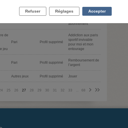
Casino
Profil supprimé
Accrod
Refuser
Réglages
Accepter
renouvellement
Autres jeux
Profil supprimé
abonnement
ire de
Addiction aux paris
sportif invivable
Pari
Profil supprimé
pour moi et mon
e jeu
entourage
Remboursement de
Pari
Profil supprimé
l’argent
Autres jeux
Profil supprimé
Jouer
>
>>
24
25
26
27
28
29
30
31
32
33
...
68