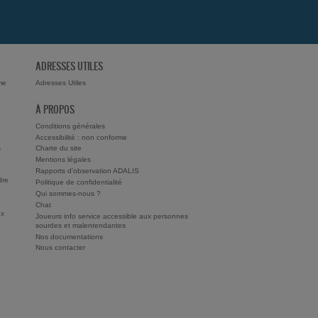
ADRESSES UTILES
me
Adresses Utiles
À PROPOS
Conditions générales
Accessibilité : non conforme
s
Charte du site
Mentions légales
Rapports d'observation ADALIS
dre
Politique de confidentialité
Qui sommes-nous ?
Chat
ux
Joueurs info service accessible aux personnes
sourdes et malentendantes
Nos documentations
Nous contacter