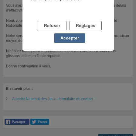
Vous avez entrepris d'être interdit de jeu et souhaitez connaître les délais
d'effectivité de la procédure.
Nous vous conseillons de vous rapprocher directement de l'Autorité
Refuser
Réglages
Nationale des Jeux, qui gère les démarches d'interdiction de jeu.
Notre service est indépendant de cet organisme, nous n'avons donc aucun
Accepter
moyen de connaître les détails de ces démarches.
N'hésitez donc pas à reprendre contact avec l'ANJ, dont nous vous
glissons le lien en fin de réponse.
Bonne continuation à vous.
En savoir plus :
Autorité National des Jeux - formulaire de contact