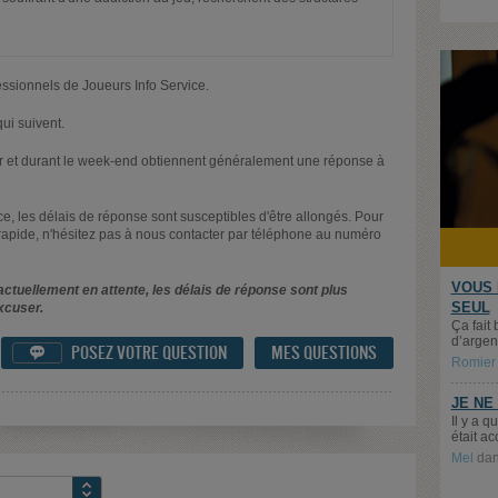
essionnels de Joueurs Info Service.
ui suivent.
oir et durant le week-end obtiennent généralement une réponse à
nce, les délais de réponse sont susceptibles d'être allongés. Pour
rapide, n'hésitez pas à nous contacter par téléphone au numéro
VOUS 
ctuellement en attente, les délais de réponse sont plus
SEUL
xcuser.
Ça fait 
d’argent
POSEZ VOTRE QUESTION
MES QUESTIONS

Romier
JE NE
Il y a 
était ac
Mel
da