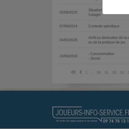
Situation sociale ou scola
02/08/2025
l'usager
07/08/2024
Contexte spécifique
Arrêt ou diminution de la 
04/02/2026
ou de la pratique de jeu
- Consommation
24/06/2016
- Social
<<
<
1
...
30
31
32
33