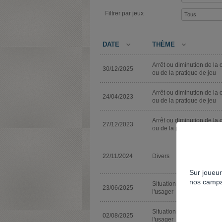
Filtrer par jeux
DATE
THÈME
Arrêt ou diminution de la 
30/12/2025
ou de la pratique de jeu
Arrêt ou diminution de la 
24/04/2023
ou de la pratique de jeu
Arrêt ou diminution de la 
27/12/2023
ou de la pratique de jeu
22/11/2024
Divers
Sur joueur
nos campa
Situation sociale ou scola
23/06/2025
l'usager
Situation sociale ou scola
02/08/2025
l'usager