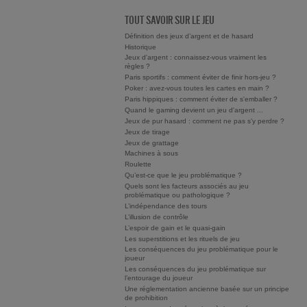
TOUT SAVOIR SUR LE JEU
Définition des jeux d’argent et de hasard
Historique
Jeux d'argent : connaissez-vous vraiment les
règles ?
Paris sportifs : comment éviter de finir hors-jeu ?
Poker : avez-vous toutes les cartes en main ?
Paris hippiques : comment éviter de s'emballer ?
Quand le gaming devient un jeu d'argent ...
Jeux de pur hasard : comment ne pas s'y perdre ?
Jeux de tirage
Jeux de grattage
Machines à sous
Roulette
Qu’est-ce que le jeu problématique ?
Quels sont les facteurs associés au jeu
problématique ou pathologique ?
L’indépendance des tours
L’illusion de contrôle
L’espoir de gain et le quasi-gain
Les superstitions et les rituels de jeu
Les conséquences du jeu problématique pour le
joueur
Les conséquences du jeu problématique sur
l’entourage du joueur
Une réglementation ancienne basée sur un principe
de prohibition