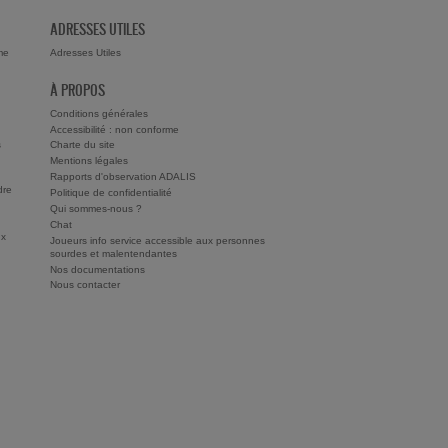
ADRESSES UTILES
me
Adresses Utiles
À PROPOS
Conditions générales
Accessibilité : non conforme
s
Charte du site
Mentions légales
Rapports d'observation ADALIS
dre
Politique de confidentialité
Qui sommes-nous ?
Chat
ux
Joueurs info service accessible aux personnes
sourdes et malentendantes
Nos documentations
Nous contacter