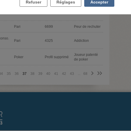
Refuser
Réglages
Accepter
ire de
Pari
A2006
J'ai besoin d'aide
Pari
6699
Peur de rechuter
conso.
Pari
4325
Addiction
Joueur patenté
Poker
Profil supprimé
de poker
>
>>
34
35
36
37
38
39
40
41
42
43
...
68