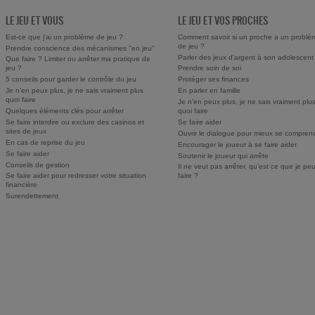
LE JEU ET VOUS
LE JEU ET VOS PROCHES
Est-ce que j'ai un problème de jeu ?
Comment savoir si un proche a un problè
de jeu ?
Prendre conscience des mécanismes "en jeu"
Parler des jeux d'argent à son adolescent
Que faire ? Limiter ou arrêter ma pratique de
jeu ?
Prendre soin de soi
5 conseils pour garder le contrôle du jeu
Protéger ses finances
Je n’en peux plus, je ne sais vraiment plus
En parler en famille
quoi faire
Je n’en peux plus, je ne sais vraiment plu
Quelques éléments clés pour arrêter
quoi faire
Se faire interdire ou exclure des casinos et
Se faire aider
sites de jeux
Ouvrir le dialogue pour mieux se compren
En cas de reprise du jeu
Encourager le joueur à se faire aider
Se faire aider
Soutenir le joueur qui arrête
Conseils de gestion
Il ne veut pas arrêter, qu’est ce que je pe
Se faire aider pour redresser votre situation
faire ?
financière
Surendettement