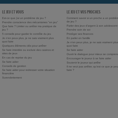
LE JEU ET VOUS
LE JEU ET VOS PROCHES
Est-ce que j'ai un problème de jeu ?
Comment savoir si un proche a un problè
de jeu ?
Prendre conscience des mécanismes "en jeu"
Parler des jeux d'argent à son adolescent
Que faire ? Limiter ou arrêter ma pratique de
jeu ?
Prendre soin de soi
5 conseils pour garder le contrôle du jeu
Protéger ses finances
Je n’en peux plus, je ne sais vraiment plus
En parler en famille
quoi faire
Je n’en peux plus, je ne sais vraiment plu
Quelques éléments clés pour arrêter
quoi faire
Se faire interdire ou exclure des casinos et
Se faire aider
sites de jeux
Ouvrir le dialogue pour mieux se compren
En cas de reprise du jeu
Encourager le joueur à se faire aider
Se faire aider
Soutenir le joueur qui arrête
Conseils de gestion
Il ne veut pas arrêter, qu’est ce que je pe
Se faire aider pour redresser votre situation
faire ?
financière
Surendettement