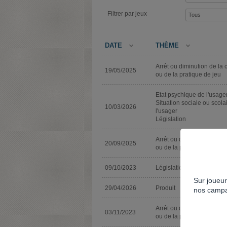
Filtrer par jeux
DATE
THÈME
Arrêt ou diminution de la 
19/05/2025
ou de la pratique de jeu
Etat psychique de l'usage
Situation sociale ou scola
10/03/2026
l'usager
Législation
Arrêt ou diminution de la 
20/09/2025
ou de la pratique de jeu
09/10/2023
Législation
Sur joueur
29/04/2026
Produit
nos campa
Arrêt ou diminution de la 
03/11/2023
ou de la pratique de jeu