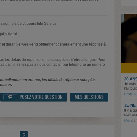
essionnels de Joueurs Info Service.
ui suivent.
oir et durant le week-end obtiennent généralement une réponse à
nce, les délais de réponse sont susceptibles d'être allongés. Pour
rapide, n'hésitez pas à nous contacter par téléphone au numéro
20 AN
ctuellement en attente, les délais de réponse sont plus
Je vais
xcuser.
j'ai tou
Profil 
POSEZ VOTRE QUESTION
MES QUESTIONS

JE NE
Il y a 
était ac
Mel
da