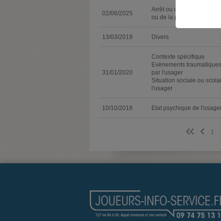
Arrêt ou diminution de la 
02/06/2025
ou de la pratique de jeu
13/03/2019
Divers
Contexte spécifique
Evènements traumatiques
31/01/2020
par l'usager
Situation sociale ou scola
l'usager
10/10/2018
Etat psychique de l'usage
<<
<
1