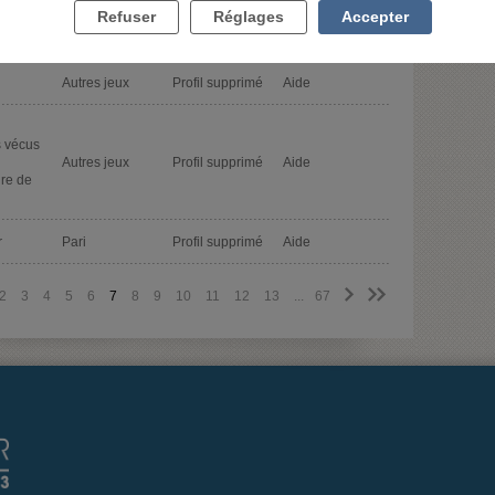
Refuser
Réglages
Accepter
conso.
Pari
Mart92
Aide
Autres jeux
Profil supprimé
Aide
 vécus
Autres jeux
Profil supprimé
Aide
ire de
r
Pari
Profil supprimé
Aide
>
>>
2
3
4
5
6
7
8
9
10
11
12
13
...
67