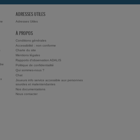
ADRESSES UTILES
me
Adresses Utiles
À PROPOS
Conditions générales
Accessibilité : non conforme
s
Charte du site
Mentions légales
Rapports d'observation ADALIS
dre
Politique de confidentialité
Qui sommes-nous ?
Chat
ux
Joueurs info service accessible aux personnes
sourdes et malentendantes
Nos documentations
Nous contacter