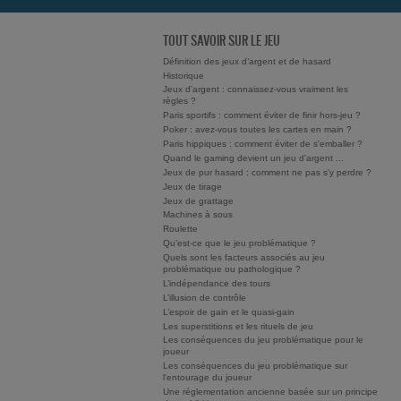
TOUT SAVOIR SUR LE JEU
Définition des jeux d’argent et de hasard
Historique
Jeux d'argent : connaissez-vous vraiment les
règles ?
Paris sportifs : comment éviter de finir hors-jeu ?
Poker : avez-vous toutes les cartes en main ?
Paris hippiques : comment éviter de s'emballer ?
Quand le gaming devient un jeu d'argent ...
Jeux de pur hasard : comment ne pas s'y perdre ?
Jeux de tirage
Jeux de grattage
Machines à sous
Roulette
Qu’est-ce que le jeu problématique ?
Quels sont les facteurs associés au jeu
problématique ou pathologique ?
L’indépendance des tours
L’illusion de contrôle
L’espoir de gain et le quasi-gain
Les superstitions et les rituels de jeu
Les conséquences du jeu problématique pour le
joueur
Les conséquences du jeu problématique sur
l’entourage du joueur
Une réglementation ancienne basée sur un principe