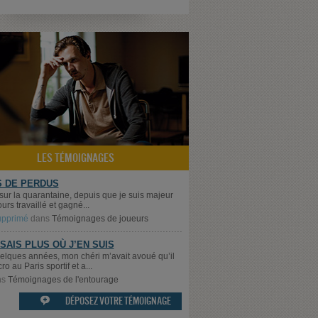
LES TÉMOIGNAGES
S DE PERDUS
 sur la quarantaine, depuis que je suis majeur
jours travaillé et gagné...
supprimé
dans
Témoignages de joueurs
 SAIS PLUS OÙ J’EN SUIS
quelques années, mon chéri m’avait avoué qu’il
cro au Paris sportif et a...
ns
Témoignages de l'entourage
DÉPOSEZ VOTRE TÉMOIGNAGE
