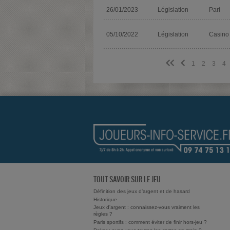
26/01/2023
Législation
Pari
05/10/2022
Législation
Casino
<<
<
1
2
3
4
TOUT SAVOIR SUR LE JEU
Définition des jeux d’argent et de hasard
Historique
Jeux d'argent : connaissez-vous vraiment les
règles ?
Paris sportifs : comment éviter de finir hors-jeu ?