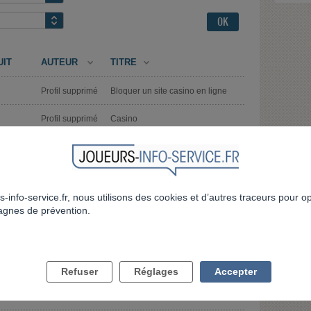
UIT
AUTEUR
TITRE
Profil supprimé
Bloquer un site casino en ligne
Profil supprimé
Casino
jeux
Profil supprimé
Interdiction
jeux
Ticlem
Adictologie
s-info-service.fr, nous utilisons des cookies et d’autres traceurs pour o
jeux
Gwfo
PMU malveillanr
gnes de prévention.
carolenico
se faire interdire casino espagne
SSS
Casino
Refuser
Réglages
Accepter
Comment je fait pour interdire
Profil supprimé
partout dans le monde?