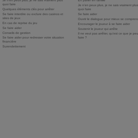
Je n’en peux plus, je ne sais vraiment plus
En parler en famille
quoi faire
Je n’en peux plus, je ne sais vraiment plu
Quelques éléments clés pour arrêter
quoi faire
Se faire interdire ou exclure des casinos et
Se faire aider
sites de jeux
Ouvrir le dialogue pour mieux se compren
En cas de reprise du jeu
Encourager le joueur à se faire aider
Se faire aider
Soutenir le joueur qui arrête
Conseils de gestion
Il ne veut pas arrêter, qu’est ce que je pe
Se faire aider pour redresser votre situation
faire ?
financière
Surendettement