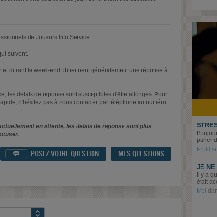
essionnels de Joueurs Info Service.
ui suivent.
oir et durant le week-end obtiennent généralement une réponse à
nce, les délais de réponse sont susceptibles d'être allongés. Pour
rapide, n'hésitez pas à nous contacter par téléphone au numéro
STRES
ctuellement en attente, les délais de réponse sont plus
Bonjour 
xcuser.
parler d
Profil 
POSEZ VOTRE QUESTION
MES QUESTIONS

JE NE
Il y a 
était ac
Mel
da