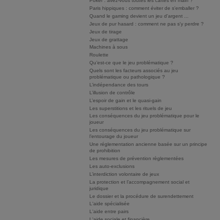
Poker : avez-vous toutes les cartes en main ?
Paris hippiques : comment éviter de s'emballer ?
Quand le gaming devient un jeu d'argent ...
Jeux de pur hasard : comment ne pas s'y perdre ?
Jeux de tirage
Jeux de grattage
Machines à sous
Roulette
Qu’est-ce que le jeu problématique ?
Quels sont les facteurs associés au jeu
problématique ou pathologique ?
L’indépendance des tours
L’illusion de contrôle
L’espoir de gain et le quasi-gain
Les superstitions et les rituels de jeu
Les conséquences du jeu problématique pour le
joueur
Les conséquences du jeu problématique sur
l’entourage du joueur
Une réglementation ancienne basée sur un principe
de prohibition
Les mesures de prévention règlementées
Les auto-exclusions
L’interdiction volontaire de jeux
La protection et l’accompagnement social et
juridique
Le dossier et la procédure de surendettement
L'aide spécialisée
L'aide entre pairs
L'aide sociale et financière