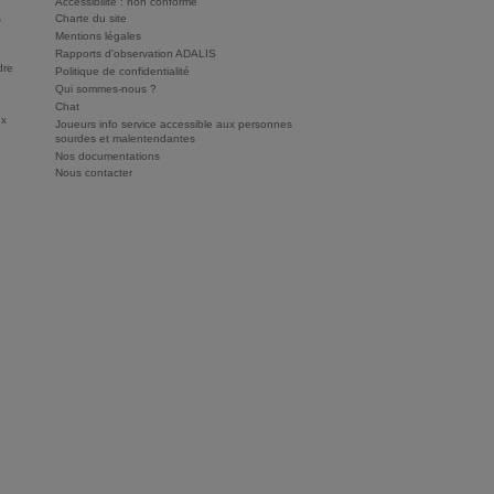
Accessibilité : non conforme
s
Charte du site
Mentions légales
Rapports d'observation ADALIS
dre
Politique de confidentialité
Qui sommes-nous ?
Chat
ux
Joueurs info service accessible aux personnes
sourdes et malentendantes
Nos documentations
Nous contacter