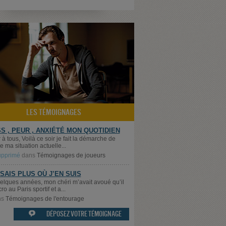
LES TÉMOIGNAGES
S , PEUR , ANXIÉTÉ MON QUOTIDIEN
à tous, Voilà ce soir je fait la démarche de
e ma situation actuelle...
supprimé
dans
Témoignages de joueurs
 SAIS PLUS OÙ J’EN SUIS
quelques années, mon chéri m’avait avoué qu’il
cro au Paris sportif et a...
ns
Témoignages de l'entourage
DÉPOSEZ VOTRE TÉMOIGNAGE
