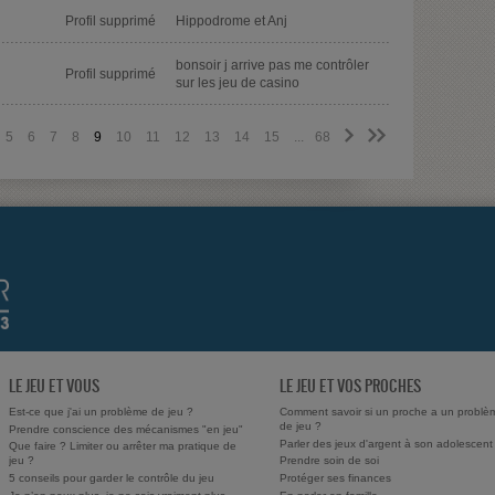
Profil supprimé
Hippodrome et Anj
bonsoir j arrive pas me contrôler
Profil supprimé
sur les jeu de casino
>
>>
5
6
7
8
9
10
11
12
13
14
15
...
68
LE JEU ET VOUS
LE JEU ET VOS PROCHES
Est-ce que j'ai un problème de jeu ?
Comment savoir si un proche a un problè
de jeu ?
Prendre conscience des mécanismes "en jeu"
Parler des jeux d'argent à son adolescent
Que faire ? Limiter ou arrêter ma pratique de
jeu ?
Prendre soin de soi
5 conseils pour garder le contrôle du jeu
Protéger ses finances