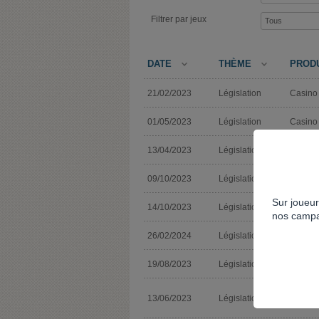
Filtrer par jeux
DATE
THÈME
PROD
21/02/2023
Législation
Casino
01/05/2023
Législation
Casino
13/04/2023
Législation
Autres 
09/10/2023
Législation
Autres 
Sur joueur
14/10/2023
Législation
Autres 
nos campa
26/02/2024
Législation
Casino
19/08/2023
Législation
Casino
13/06/2023
Législation
Casino