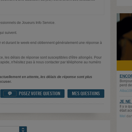
essionnels de Joueurs Info Service.
ui suivent.
oir et durant le week-end obtiennent généralement une réponse à
nce, les délais de réponse sont susceptibles d'être allongés. Pour
rapide, n'hésitez pas à nous contacter par téléphone au numéro
ENCOR
ctuellement en attente, les délais de réponse sont plus
Bonjour
xcuser.
perd de 
Alba10
POSEZ VOTRE QUESTION
MES QUESTIONS

JE NE
Il y a 
était ac
Mel
da