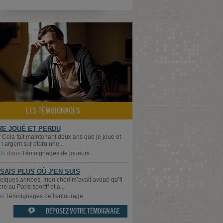
LES TÉMOIGNAGES
E JOUÉ ET PERDU
 Cela fait maintenant deux ans que je joue et
l argent sur etoro une...
05
dans
Témoignages de joueurs
 SAIS PLUS OÙ J’EN SUIS
quelques années, mon chéri m’avait avoué qu’il
cro au Paris sportif et a...
ns
Témoignages de l'entourage
DÉPOSEZ VOTRE TÉMOIGNAGE
