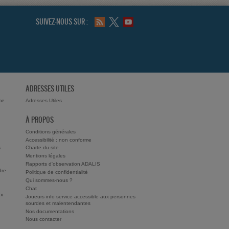
SUIVEZ-NOUS SUR :
ADRESSES UTILES
me
Adresses Utiles
À PROPOS
Conditions générales
Accessibilité : non conforme
s
Charte du site
Mentions légales
Rapports d'observation ADALIS
dre
Politique de confidentialité
Qui sommes-nous ?
Chat
ux
Joueurs info service accessible aux personnes
sourdes et malentendantes
Nos documentations
Nous contacter