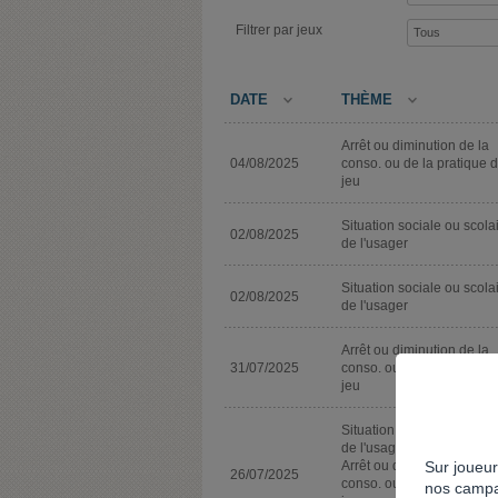
Filtrer par jeux
DATE
THÈME
Arrêt ou diminution de la
04/08/2025
conso. ou de la pratique 
jeu
Situation sociale ou scola
02/08/2025
de l'usager
Situation sociale ou scola
02/08/2025
de l'usager
Arrêt ou diminution de la
31/07/2025
conso. ou de la pratique 
jeu
Situation sociale ou scola
de l'usager
Sur joueur
Arrêt ou diminution de la
26/07/2025
conso. ou de la pratique 
nos campa