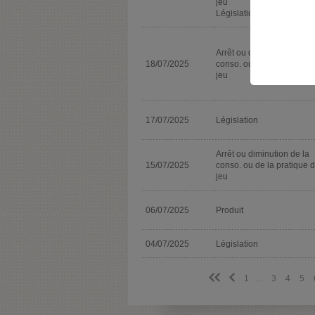
jeu
Législation
Arrêt ou diminution de la
18/07/2025
conso. ou de la pratique 
jeu
17/07/2025
Législation
Arrêt ou diminution de la
15/07/2025
conso. ou de la pratique 
jeu
06/07/2025
Produit
04/07/2025
Législation
<<
<
1
...
3
4
5