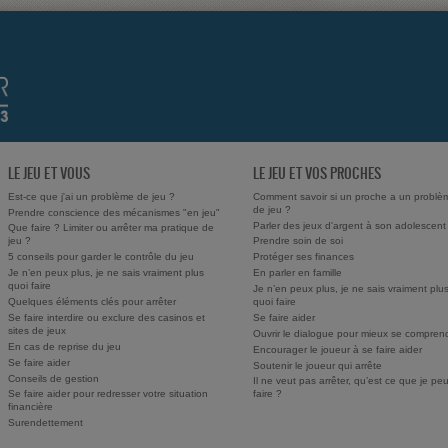
LE JEU ET VOUS
LE JEU ET VOS PROCHES
Est-ce que j'ai un problème de jeu ?
Comment savoir si un proche a un problè
de jeu ?
Prendre conscience des mécanismes "en jeu"
Parler des jeux d'argent à son adolescent
Que faire ? Limiter ou arrêter ma pratique de
jeu ?
Prendre soin de soi
5 conseils pour garder le contrôle du jeu
Protéger ses finances
Je n’en peux plus, je ne sais vraiment plus
En parler en famille
quoi faire
Je n’en peux plus, je ne sais vraiment plu
Quelques éléments clés pour arrêter
quoi faire
Se faire interdire ou exclure des casinos et
Se faire aider
sites de jeux
Ouvrir le dialogue pour mieux se compren
En cas de reprise du jeu
Encourager le joueur à se faire aider
Se faire aider
Soutenir le joueur qui arrête
Conseils de gestion
Il ne veut pas arrêter, qu’est ce que je pe
Se faire aider pour redresser votre situation
faire ?
financière
Surendettement