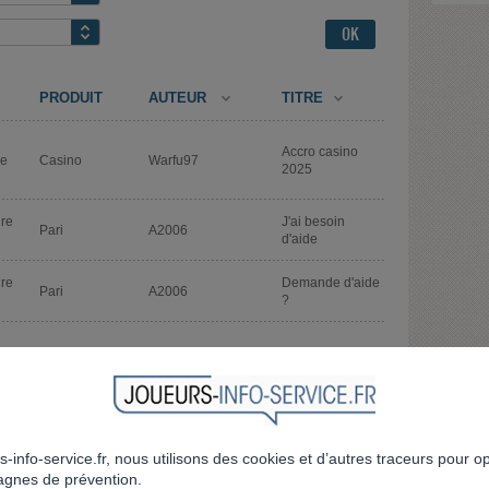
PRODUIT
AUTEUR
TITRE
Accro casino
de
Casino
Warfu97
2025
ire
J'ai besoin
Pari
A2006
d'aide
ire
Demande d'aide
Pari
A2006
?
Conflit avec
de
Pari
Manon56
mon conjoint
ire
s-info-service.fr, nous utilisons des cookies et d’autres traceurs pour o
Mon frère est
Pari
Lasoeurquisinquiete
de
accro aux jeux
gnes de prévention.