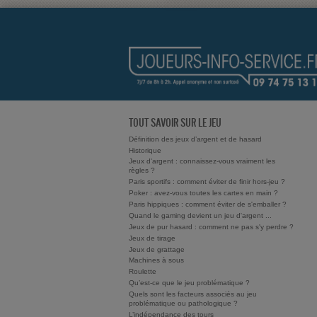
TOUT SAVOIR SUR LE JEU
Définition des jeux d’argent et de hasard
Historique
Jeux d'argent : connaissez-vous vraiment les
règles ?
Paris sportifs : comment éviter de finir hors-jeu ?
Poker : avez-vous toutes les cartes en main ?
Paris hippiques : comment éviter de s'emballer ?
Quand le gaming devient un jeu d'argent ...
Jeux de pur hasard : comment ne pas s'y perdre ?
Jeux de tirage
Jeux de grattage
Machines à sous
Roulette
Qu’est-ce que le jeu problématique ?
Quels sont les facteurs associés au jeu
problématique ou pathologique ?
L’indépendance des tours