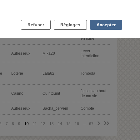
Mon copain
n’arrive pas à
Refuser
Réglages
Accepter
de
Autres jeux
Julietteenprovence
s’arrêter de
jouer aux jeux
en ligne
Lever
Autres jeux
Mika20
interdiction
de
Loterie
Lala62
Tombola
Je suis au bout
Casino
Quintquint
de ma vie
Autres jeux
Sacha_cervem
Compte
>
>>
6
7
8
9
10
11
12
13
14
15
16
...
67