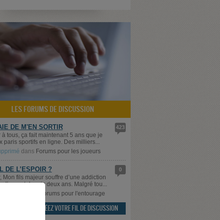
LES FORUMS DE DISCUSSION
AIE DE M'EN SORTIR
423
 à tous, ça fait maintenant 5 ans que je
 paris sportifs en ligne. Des milliers...
supprimé
dans
Forums pour les joueurs
IL DE L’ESPOIR ?
0
, Mon fils majeur souffre d’une addiction
x d’argent depuis deux ans. Malgré tou...
sDemain
dans
Forums pour l'entourage
CRÉEZ VOTRE FIL DE DISCUSSION
