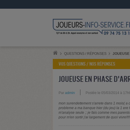
QUESTIONS / RÉPONSES
JOUEUSE 
VOS QUESTIONS / NOS RÉPONSES
JOUEUSE EN PHASE D'AR
Par
admin
Postée le 05/03/2014 à 17h
mon surendettement s'arrete dans 1 mois( a ca
probleme a ma banque hier (du jeu) la 1 ere f
m'analyse seule ;: je fais comme mes parents
pour m'en sortir j'ai largement de quoi vivre!!