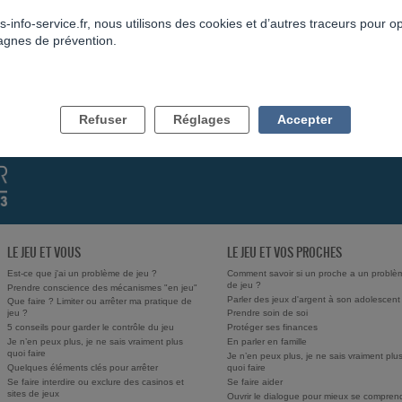
s-info-service.fr, nous utilisons des cookies et d’autres traceurs pour o
gnes de prévention.
RETOUR À LA LISTE
Refuser
Réglages
Accepter
LE JEU ET VOUS
LE JEU ET VOS PROCHES
Est-ce que j'ai un problème de jeu ?
Comment savoir si un proche a un problè
de jeu ?
Prendre conscience des mécanismes "en jeu"
Parler des jeux d'argent à son adolescent
Que faire ? Limiter ou arrêter ma pratique de
jeu ?
Prendre soin de soi
5 conseils pour garder le contrôle du jeu
Protéger ses finances
Je n’en peux plus, je ne sais vraiment plus
En parler en famille
quoi faire
Je n’en peux plus, je ne sais vraiment plu
Quelques éléments clés pour arrêter
quoi faire
Se faire interdire ou exclure des casinos et
Se faire aider
sites de jeux
Ouvrir le dialogue pour mieux se compren