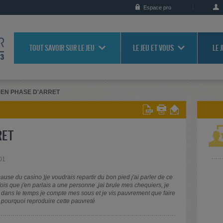
Espace pro
TOUT SAVOIR SUR LE JEU
LE JEU ET VOUS
LE 
EN PHASE D'ARRET
RET
01
use du casino )je voudrais repartir du bon pied j'ai parler de ce
ois que j'en parlais a une personne ,jai brule mes chequiers, je
 dans le temps je compte mes sous et je vis pauvrement que faire
!! pourquoi reproduire cette pauvreté