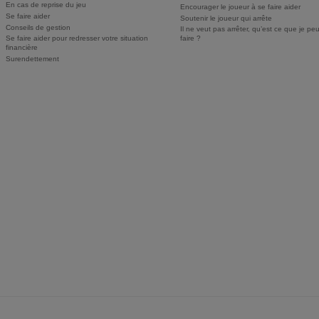
En cas de reprise du jeu
Encourager le joueur à se faire aider
Se faire aider
Soutenir le joueur qui arrête
Conseils de gestion
Il ne veut pas arrêter, qu’est ce que je pe
Se faire aider pour redresser votre situation
faire ?
financière
Surendettement