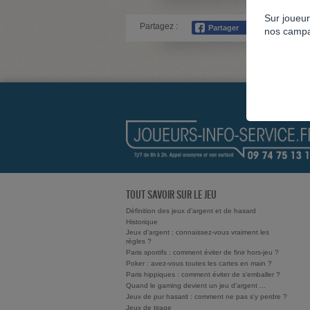
Sur joueur
Partagez :
nos campa
TOUT SAVOIR SUR LE JEU
Définition des jeux d’argent et de hasard
Historique
Jeux d'argent : connaissez-vous vraiment les
règles ?
Paris sportifs : comment éviter de finir hors-jeu ?
Poker : avez-vous toutes les cartes en main ?
Paris hippiques : comment éviter de s'emballer ?
Quand le gaming devient un jeu d'argent ...
Jeux de pur hasard : comment ne pas s'y perdre ?
Jeux de tirage