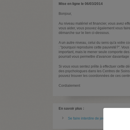
Mise en ligne le 06/03/2014
Bonjour,
Au niveau matériel et financier, vous avez e
vous aider, vous pouvez également vous faire 
démarche sur le lien ci-dessous.
A un autre niveau, celui du sens qu'a votre c
: "pourquoi reproduire cette pauvreté?". Vous d
important, mais le mener seule comporte des 
pourrait vous permettre d'avancer davantag
Si vous vous sentez prête à effectuer cette d
des psychologues dans les Centres de Soins
pouvez trouver les coordonnées de ces centres 
Cordialement
En savoir plus :
Se faire interdire de jeux et de casino