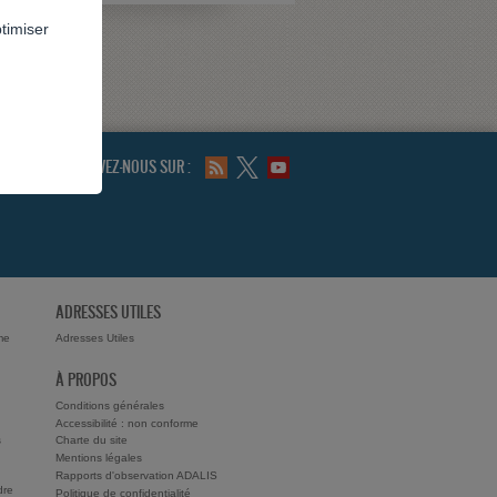
ptimiser
SUIVEZ-NOUS SUR :
ADRESSES UTILES
me
Adresses Utiles
À PROPOS
Conditions générales
Accessibilité : non conforme
s
Charte du site
Mentions légales
Rapports d'observation ADALIS
dre
Politique de confidentialité