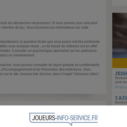
ffectué les démarches nécessaires. Si vous pensez que cela peut
interdire de jeu. Vous trouverez les informations sur cette
omportement, la question finale que vous posez est très pertinente
ites vous analyser seule ; un tel travail de réflexion est en effet
limites. Consulter un psychologue spécialisé sur les addictions
e dans ce cheminement.
émarche, vous pouvez consulter de façon gratuite et confidentielle
, d'Accompagnement et de Prévention des Addictions. Vous
J'ESS
sur le site Joueurs Info Service, dans l'onglet "Adresses utiles".
Bonjour
joue aux
Profil 
Y A-T-
Bonjour
aux jeu
CapVer