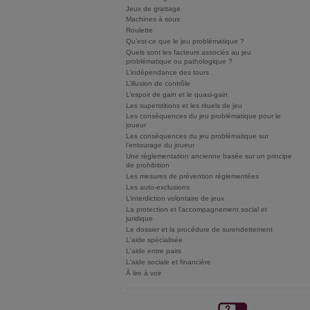
Jeux de grattage
Machines à sous
Roulette
Qu’est-ce que le jeu problématique ?
Quels sont les facteurs associés au jeu
problématique ou pathologique ?
L’indépendance des tours
L’illusion de contrôle
L’espoir de gain et le quasi-gain
Les superstitions et les rituels de jeu
Les conséquences du jeu problématique pour le
joueur
Les conséquences du jeu problématique sur
l’entourage du joueur
Une réglementation ancienne basée sur un principe
de prohibition
Les mesures de prévention règlementées
Les auto-exclusions
L’interdiction volontaire de jeux
La protection et l’accompagnement social et
juridique
Le dossier et la procédure de surendettement
L'aide spécialisée
L'aide entre pairs
L'aide sociale et financière
À lire à voir