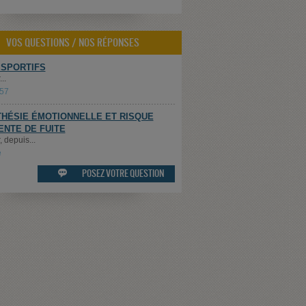
VOS QUESTIONS / NOS RÉPONSES
 SPORTIFS
..
t57
HÉSIE ÉMOTIONNELLE ET RISQUE
ENTE DE FUITE
 depuis...
e
POSEZ VOTRE QUESTION
