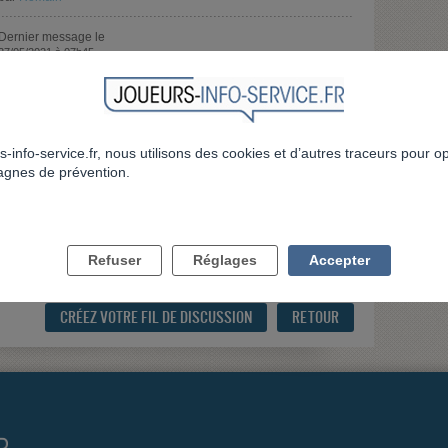
Dernier message le
27/05/2021 à 07h45
Profil supprimé
1
par
joueursanonymesfrances
Dernier message le
zbraaa48
34
26/05/2021 à 11h34
s-info-service.fr, nous utilisons des cookies et d’autres traceurs pour o
par
Chloe12
gnes de prévention.
Dernier message le
Profil supprimé
1
25/05/2021 à 11h10
par
zbraaa48
Refuser
Réglages
Accepter
>
>>
48
49
50
51
52
53
54
55
56
57
...
79
CRÉEZ VOTRE FIL DE DISCUSSION
RETOUR