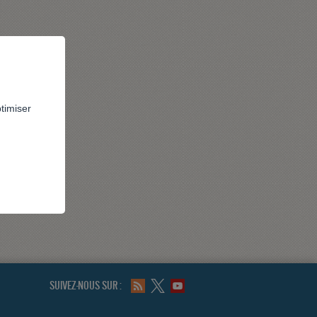
ptimiser
SUIVEZ-NOUS SUR :