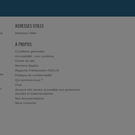
ADRESSES UTILES
me
Adresses Utiles
À PROPOS
Conditions générales
Accessibilité : non conforme
s
Charte du site
Mentions légales
Rapports d'observation ADALIS
dre
Politique de confidentialité
Qui sommes-nous ?
Chat
ux
Joueurs info service accessible aux personnes
sourdes et malentendantes
Nos documentations
Nous contacter