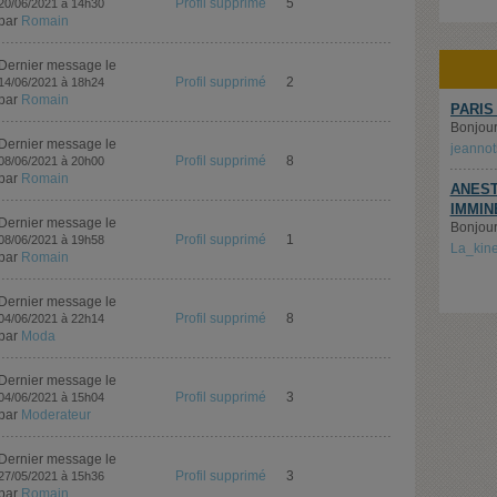
Profil supprimé
5
20/06/2021 à 14h30
par
Romain
Dernier message le
Profil supprimé
2
14/06/2021 à 18h24
par
Romain
PARIS
Bonjour.
Dernier message le
jeanno
Profil supprimé
8
08/06/2021 à 20h00
par
Romain
ANEST
IMMIN
Dernier message le
Bonjour,
Profil supprimé
1
08/06/2021 à 19h58
La_kin
par
Romain
Dernier message le
Profil supprimé
8
04/06/2021 à 22h14
par
Moda
Dernier message le
Profil supprimé
3
04/06/2021 à 15h04
par
Moderateur
Dernier message le
Profil supprimé
3
27/05/2021 à 15h36
par
Romain