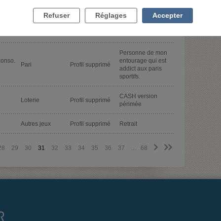
Grattage
Profil supprimé
Addiction
Refuser
Réglages
Accepter
conso.
Pari
Profil supprimé
Bonjour
Personne de mon
conso.
entourage qui est
Pari
Profil supprimé
addict aux paris
sportifs.
CASH version
Loterie
Profil supprimé
périmée
Autres jeux
Profil supprimé
Retrait
>
>>
28
29
30
31
32
33
34
35
36
37
...
68