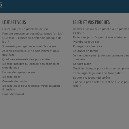
LE JEU ET VOUS
LE JEU ET VOS PROCHES
Est-ce que j'ai un problème de jeu ?
Comment savoir si un proche a un problè
de jeu ?
Prendre conscience des mécanismes "en jeu"
Parler des jeux d'argent à son adolescent
Que faire ? Limiter ou arrêter ma pratique de
jeu ?
Prendre soin de soi
5 conseils pour garder le contrôle du jeu
Protéger ses finances
Je n’en peux plus, je ne sais vraiment plus
En parler en famille
quoi faire
Je n’en peux plus, je ne sais vraiment plu
Quelques éléments clés pour arrêter
quoi faire
Se faire interdire ou exclure des casinos et
Se faire aider
sites de jeux
Ouvrir le dialogue pour mieux se compren
En cas de reprise du jeu
Encourager le joueur à se faire aider
Se faire aider
Soutenir le joueur qui arrête
Conseils de gestion
Il ne veut pas arrêter, qu’est ce que je pe
Se faire aider pour redresser votre situation
faire ?
financière
Surendettement