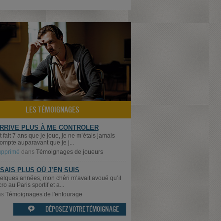
LES TÉMOIGNAGES
ARRIVE PLUS À ME CONTROLER
t fait 7 ans que je joue, je ne m’étais jamais
ompte auparavant que je j...
supprimé
dans
Témoignages de joueurs
 SAIS PLUS OÙ J’EN SUIS
quelques années, mon chéri m’avait avoué qu’il
cro au Paris sportif et a...
ns
Témoignages de l'entourage
DÉPOSEZ VOTRE TÉMOIGNAGE
