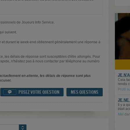
essionnels de Joueurs Info Service.
ui suivent.
oir et durant le week-end obtiennent généralement une réponse à
nce, les délais de réponse sont susceptibles d'être allongés. Pour
rapide, n'hésitez pas à nous contacter par téléphone au numéro
JE N'
ctuellement en attente, les délais de réponse sont plus
Cela fai
xcuser.
rendu c
Profil 
POSEZ VOTRE QUESTION
MES QUESTIONS

JE NE
Il y a 
était ac
Mel
da