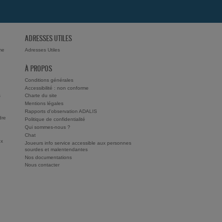
ADRESSES UTILES
me
Adresses Utiles
À PROPOS
Conditions générales
Accessibilité : non conforme
s
Charte du site
Mentions légales
Rapports d'observation ADALIS
dre
Politique de confidentialité
Qui sommes-nous ?
Chat
ux
Joueurs info service accessible aux personnes
sourdes et malentendantes
Nos documentations
Nous contacter