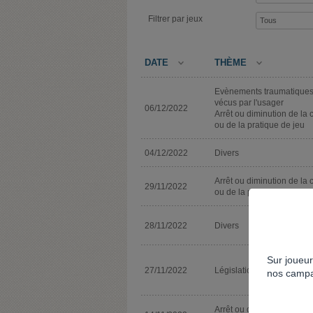
Filtrer par jeux
DATE
THÈME
Evènements traumatique
vécus par l'usager
06/12/2022
Arrêt ou diminution de la 
ou de la pratique de jeu
04/12/2022
Divers
Arrêt ou diminution de la 
29/11/2022
ou de la pratique de jeu
28/11/2022
Divers
Sur joueur
27/11/2022
Législation
nos campa
Arrêt ou diminution de la 