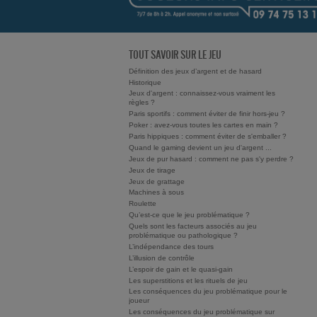
TOUT SAVOIR SUR LE JEU
Définition des jeux d’argent et de hasard
Historique
Jeux d'argent : connaissez-vous vraiment les
règles ?
Paris sportifs : comment éviter de finir hors-jeu ?
Poker : avez-vous toutes les cartes en main ?
Paris hippiques : comment éviter de s'emballer ?
Quand le gaming devient un jeu d'argent ...
Jeux de pur hasard : comment ne pas s'y perdre ?
Jeux de tirage
Jeux de grattage
Machines à sous
Roulette
Qu’est-ce que le jeu problématique ?
Quels sont les facteurs associés au jeu
problématique ou pathologique ?
L’indépendance des tours
L’illusion de contrôle
L’espoir de gain et le quasi-gain
Les superstitions et les rituels de jeu
Les conséquences du jeu problématique pour le
joueur
Les conséquences du jeu problématique sur